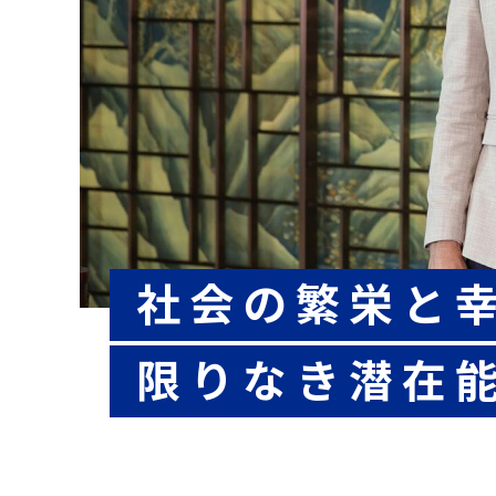
社会の繁栄と
限りなき潜在