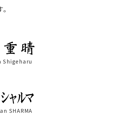
す。
 Shigeharu
jan SHARMA