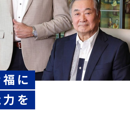
幸福に
能力を