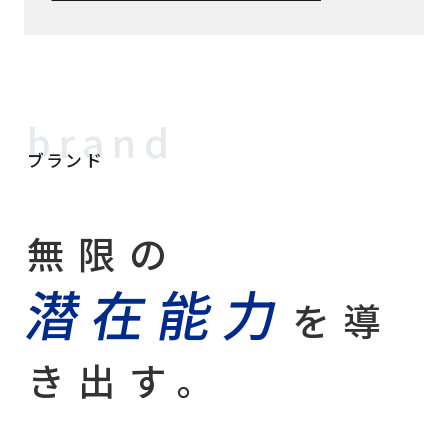
brand
ブランド
無限の
潜在能力
を導
き出す。